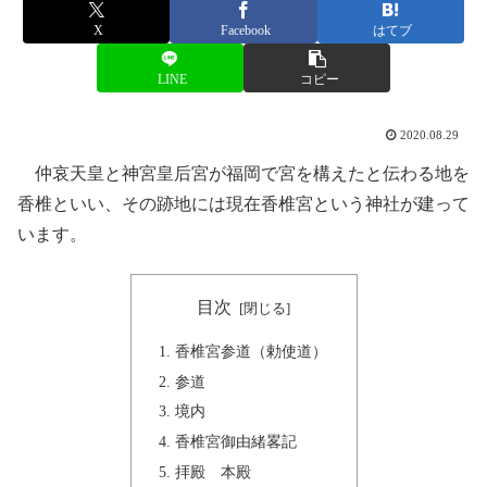
X
Facebook
はてブ
LINE
コピー
2020.08.29
仲哀天皇と神宮皇后宮が福岡で宮を構えたと伝わる地を
香椎といい、その跡地には現在香椎宮という神社が建って
います。
目次
香椎宮参道（勅使道）
参道
境内
香椎宮御由緒畧記
拝殿 本殿