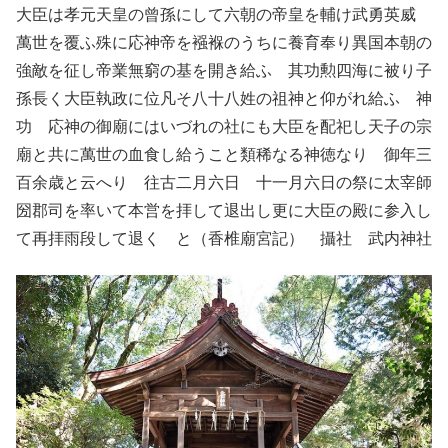
大臣は孝元天皇の曾孫にして六朝の帝皇を輔け武勇英威
萬世を覆ふ殊に応神帝を襁褓のうちに養育奉り異国本朝の
強敵を征し帝業無窮の基を開き給ふ 其功勲四海に被り子
孫長く大臣執政に位凡そ八十八姓の祖神と仰がれ給ふ 神
功 応神の御廟にはいづれの社にも大臣を配祀し天子の宗
廟と共に萬世の血食し給うこと類稀なる神徳なり 御年三
百余歳と云へり 往古二月六日 十一月六日の祭に太宰師
圀郡司を率いて本営を拝して退出し更に大臣の殿に参入し
て再拝雨段して退く と（香椎廟宮記） 攝社 武内神社