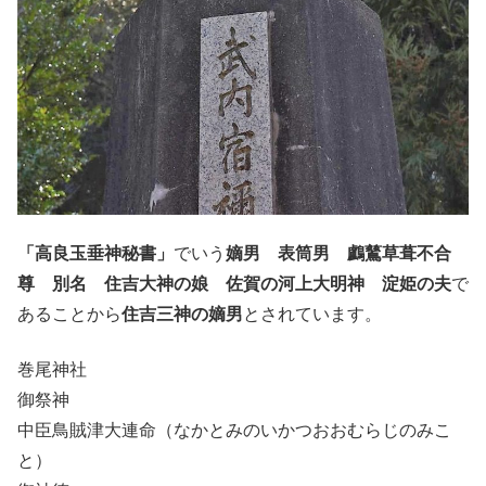
「高良玉垂神秘書」
でいう
嫡男 表筒男
鸕鶿草葺不合
尊 別名 住吉大神の娘 佐賀の河上大明神 淀姫の夫
で
あることから
住吉三神の嫡男
とされています。
巻尾神社
御祭神
中臣鳥賊津大連命（なかとみのいかつおおむらじのみこ
と）