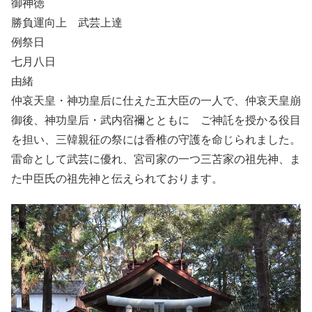
御神徳
勝負運向上 武芸上達
例祭日
七月八日
由緒
仲哀天皇・神功皇后に仕えた五大臣の一人で、仲哀天皇崩
御後、神功皇后・武内宿禰とともに ご神託を授かる役目
を担い、三韓親征の祭には香椎の守護を命じられました。
雷命として武芸に優れ、宮司家の一つ三苫家の祖先神、ま
た中臣氏の祖先神と伝えられております。