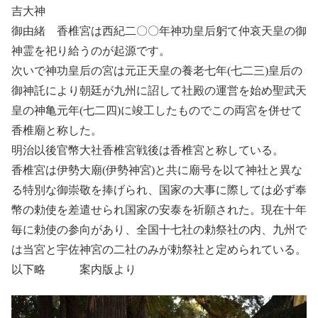
吉大神
御由緒 香椎宮は西紀二〇〇年神功皇后躬て仲哀天皇の御
神霊を祀り給うのが起源です。
次いで神功皇后の宮は元正天皇の養老七年(七二三)皇后の
御神託により朝廷が九州に詔して社殿の運営を始め聖武天
皇の神亀元年(七二四)に竣工したものでこの両宮を併せて
香椎廟と称した。
明治以後官幣大社香椎宮戦後は香椎宮と称している。
香椎宮は伊勢大廟(伊勢神宮)と共に廟号を以て神社と異な
る特別な御崇敬を捧げられ、国家の大事に際しては必ず奉
幣の勅使を差遣せられ国家の安泰を祈願された。現在十年
毎に勅使の参向があり、全国十七社の勅祭社の内、九州で
は当宮と宇佐神宮の二社のみが勅祭社と定められている。
以下略 案内版より