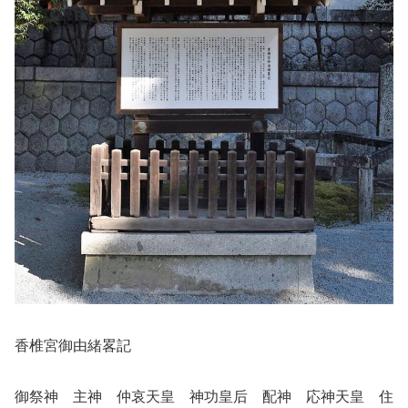
香椎宮御由緒畧記
御祭神 主神 仲哀天皇 神功皇后 配神 応神天皇 住