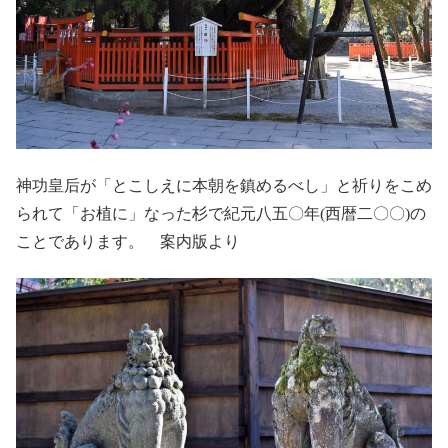
神功皇后が「とこしえに本朝を鎮めるべし」と祈りをこめ
られて「お植に」なった杉で紀元八五〇年(西暦二〇〇)の
ことであります。 案内版より