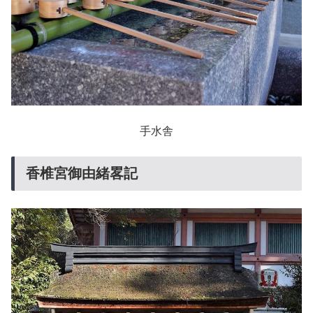
手水舎
香椎宮御由緒畧記