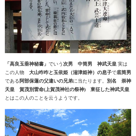
「高良玉垂神秘書」
でいう
次男 中筒男
神武天皇
実は
この人物
大山咋咋と玉依姫（
湍津姫神
）の息子
で
底筒男
である
阿部保蓮の父違いの兄弟
に当たります。
別名 崇神
天皇
賀茂別雷命(上賀茂神社の祭神)
東征した神武天皇
とはこの人のことを云うようです。