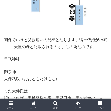
関係でいうと父親違いの兄弟となります。鴨玉依姫が神武
天皇の母と記載されるのは、この為なのです。
早卂神社
御祭神
大伴武以（おおともたけもち）
また大伴氏は
記によれば、天孫降臨の際、天忍日命・天久米命の二人
が、天の石靫を負い、頭椎(くぶつち)の太刀を佩き、天の
メニュー
ホーム
検索
トップ
サイドバー