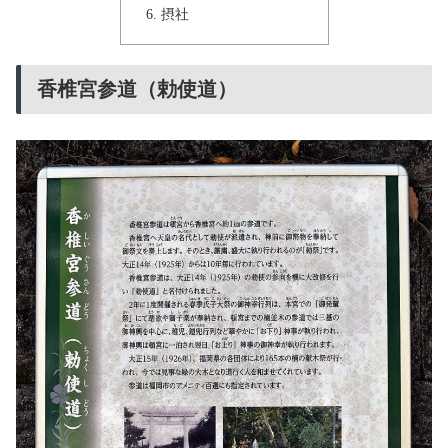
摂社
香椎宮参道（勅使道）