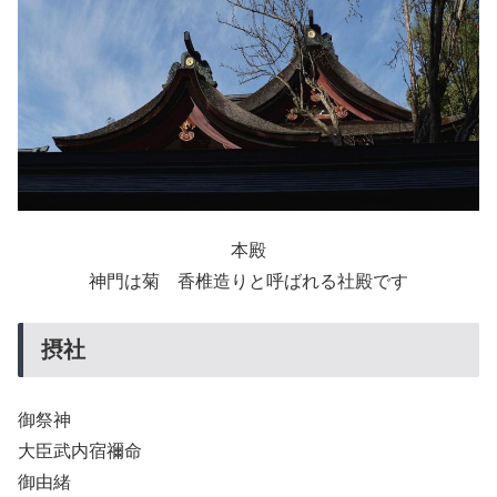
本殿
神門は菊 香椎造りと呼ばれる社殿です
摂社
御祭神
大臣武内宿禰命
御由緒