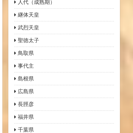
人代（成熟期）
継体天皇
武烈天皇
聖徳太子
鳥取県
事代主
島根県
広島県
長脛彦
福井県
千葉県