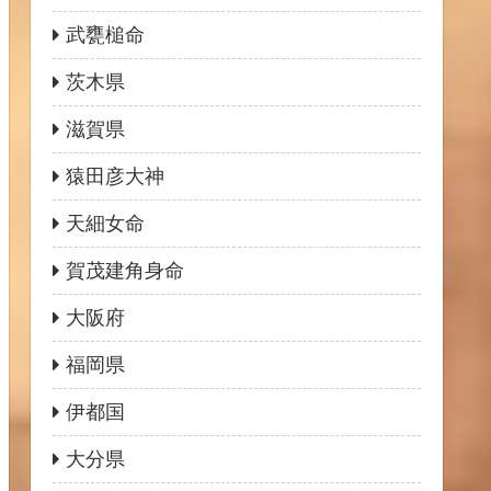
武甕槌命
茨木県
滋賀県
猿田彦大神
天細女命
賀茂建角身命
大阪府
福岡県
伊都国
大分県