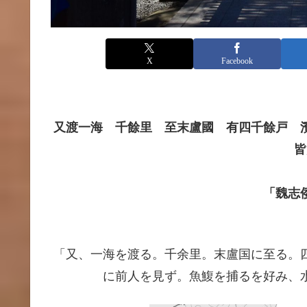
X
Facebook
又渡一海 千餘里 至末盧國 有四千餘戸 
皆
「魏志
「又、一海を渡る。千余里。末盧国に至る。
に前人を見ず。魚鰒を捕るを好み、