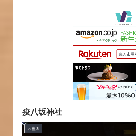
疫八坂神社
末盧国