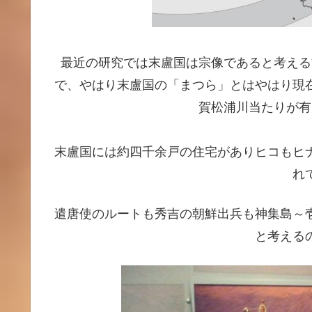
最近の研究では末盧国は宗像であると考える
で、やはり末盧国の「まつら」とはやはり現
賀松浦川当たりが有
末盧国には約四千余戸の住宅がありヒコもヒ
れ
遣唐使のルートも秀吉の朝鮮出兵も神集島～
と考える