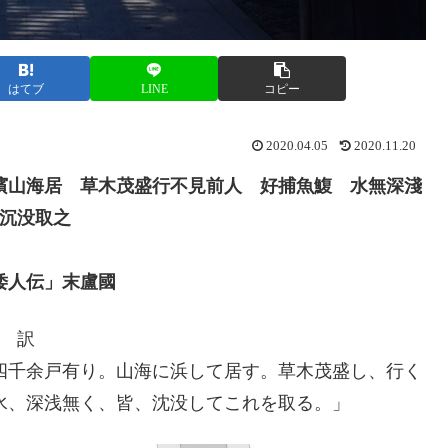
はてブ
LINE
コピー
2020.04.05
2020.11.20
濱山海居 草木茂盛行不見前人 好捕魚鰒 水無深淺
沉没取之
倭人伝」末盧國
訳
四千余戸有り。山海に浜して居す。草木茂盛し、行く
水、深浅無く、皆、沈没してこれを取る。」