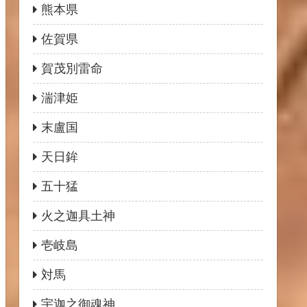
熊本県
佐賀県
賀茂別雷命
湍津姫
末盧国
天日鉾
五十猛
火之迦具土神
壱岐島
対馬
宇迦之御魂神