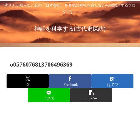
皆さんが知らない真の「日本書紀」を各地の神社を巡りながら御紹介するブロ
グです。
神話を科学する(古代史探訪)
o0576076813706496369
X
Facebook
はてブ
LINE
コピー