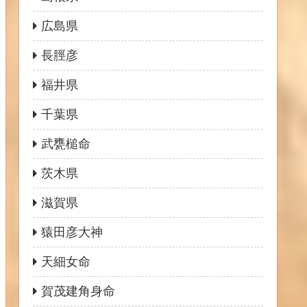
広島県
長脛彦
福井県
千葉県
武甕槌命
茨木県
滋賀県
猿田彦大神
天細女命
賀茂建角身命