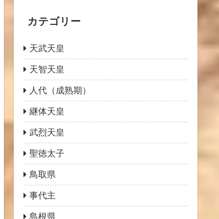
カテゴリー
天武天皇
天智天皇
人代（成熟期）
継体天皇
武烈天皇
聖徳太子
鳥取県
事代主
島根県