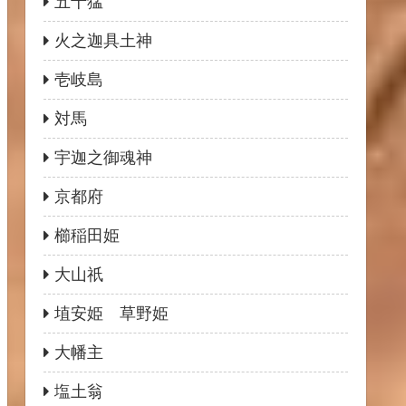
五十猛
火之迦具土神
壱岐島
対馬
宇迦之御魂神
京都府
櫛稲田姫
大山祇
埴安姫 草野姫
大幡主
塩土翁