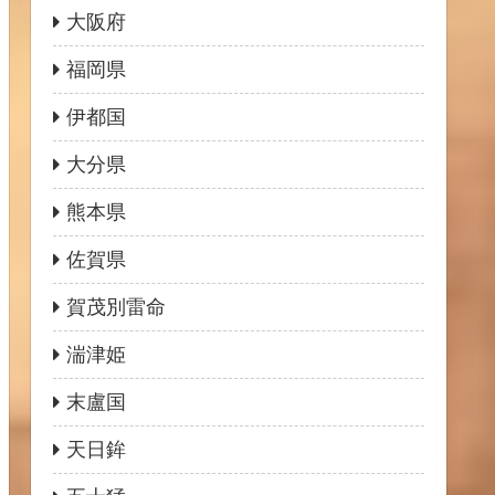
大阪府
福岡県
伊都国
大分県
熊本県
佐賀県
賀茂別雷命
湍津姫
末盧国
天日鉾