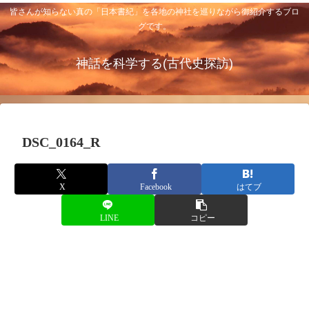
皆さんが知らない真の「日本書紀」を各地の神社を巡りながら御紹介するブロ
グです。
神話を科学する(古代史探訪)
DSC_0164_R
X
Facebook
はてブ
LINE
コピー