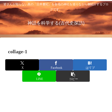
皆さんが知らない真の「日本書紀」を各地の神社を巡りながら御紹介するブロ
グです。
神話を科学する(古代史探訪)
collage-1
X
Facebook
はてブ
LINE
コピー