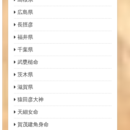
広島県
長脛彦
福井県
千葉県
武甕槌命
茨木県
滋賀県
猿田彦大神
天細女命
賀茂建角身命