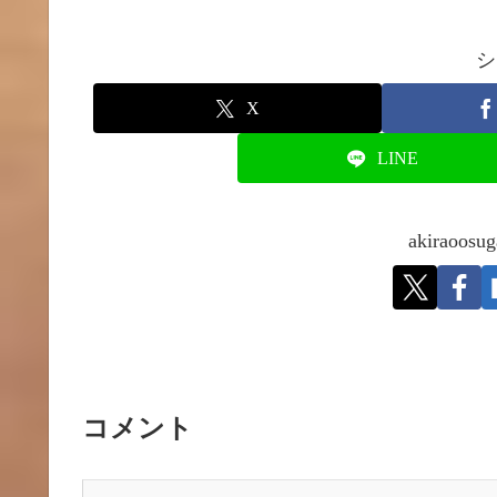
シ
X
LINE
akirao
コメント