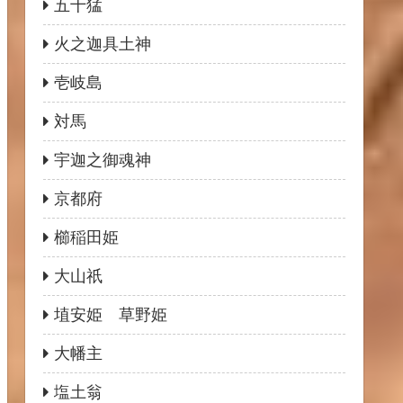
五十猛
火之迦具土神
壱岐島
対馬
宇迦之御魂神
京都府
櫛稲田姫
大山祇
埴安姫 草野姫
大幡主
塩土翁