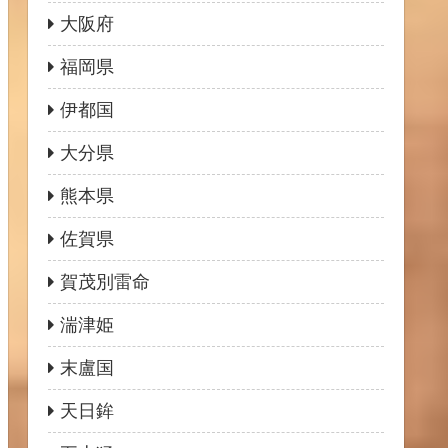
大阪府
福岡県
伊都国
大分県
熊本県
佐賀県
賀茂別雷命
湍津姫
末盧国
天日鉾