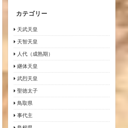
カテゴリー
天武天皇
天智天皇
人代（成熟期）
継体天皇
武烈天皇
聖徳太子
鳥取県
事代主
島根県