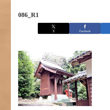
086_R1
X
Facebook