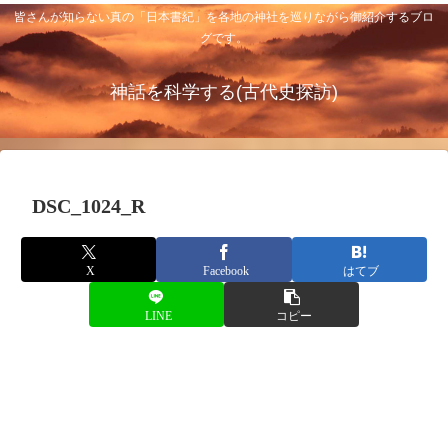
皆さんが知らない真の「日本書紀」を各地の神社を巡りながら御紹介するブロ
グです。
神話を科学する(古代史探訪)
DSC_1024_R
X
Facebook
はてブ
LINE
コピー