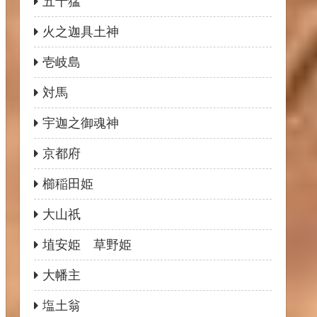
五十猛
火之迦具土神
壱岐島
対馬
宇迦之御魂神
京都府
櫛稲田姫
大山祇
埴安姫 草野姫
大幡主
塩土翁