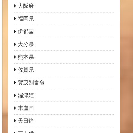
大阪府
福岡県
伊都国
大分県
熊本県
佐賀県
賀茂別雷命
湍津姫
末盧国
天日鉾