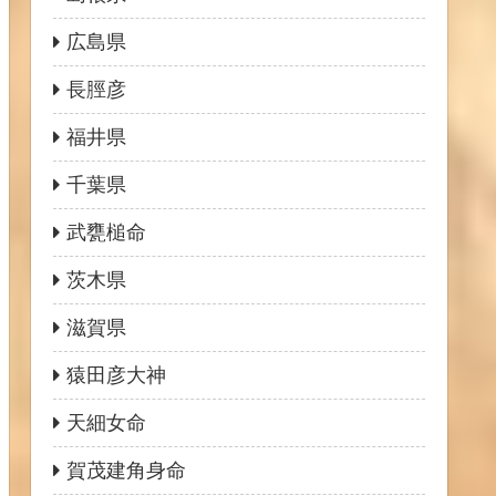
広島県
長脛彦
福井県
千葉県
武甕槌命
茨木県
滋賀県
猿田彦大神
天細女命
賀茂建角身命