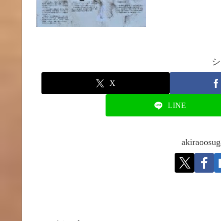
シ
X
LINE
akirao