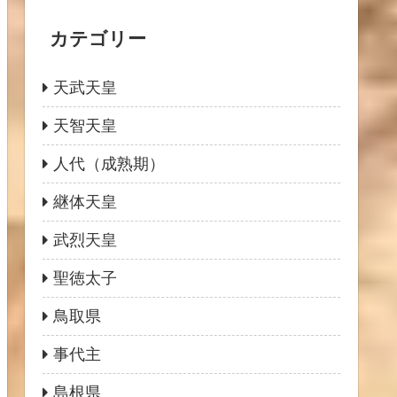
カテゴリー
天武天皇
天智天皇
人代（成熟期）
継体天皇
武烈天皇
聖徳太子
鳥取県
事代主
島根県