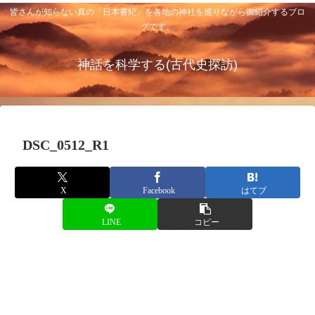
皆さんが知らない真の「日本書紀」を各地の神社を巡りながら御紹介するブロ
グです。
神話を科学する(古代史探訪)
DSC_0512_R1
X
Facebook
はてブ
LINE
コピー