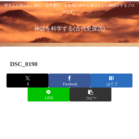
皆さんが知らない真の「日本書紀」を各地の神社を巡りながら御紹介するブロ
グです。
神話を科学する(古代史探訪)
DSC_0190
X
Facebook
はてブ
LINE
コピー