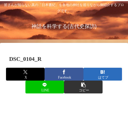
皆さんが知らない真の「日本書紀」を各地の神社を巡りながら御紹介するブロ
グです。
神話を科学する(古代史探訪)
DSC_0104_R
X
Facebook
はてブ
LINE
コピー