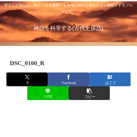
皆さんが知らない真の「日本書紀」を各地の神社を巡りながら御紹介するブロ
グです。
神話を科学する(古代史探訪)
DSC_0100_R
X
Facebook
はてブ
LINE
コピー