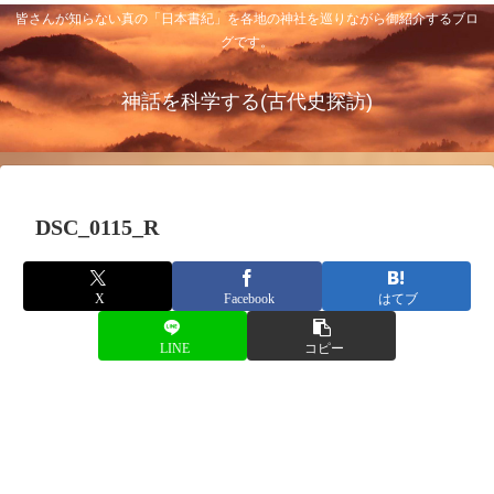
皆さんが知らない真の「日本書紀」を各地の神社を巡りながら御紹介するブロ
グです。
神話を科学する(古代史探訪)
DSC_0115_R
X
Facebook
はてブ
LINE
コピー