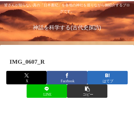
皆さんが知らない真の「日本書紀」を各地の神社を巡りながら御紹介するブロ
グです。
神話を科学する(古代史探訪)
IMG_0607_R
X
Facebook
はてブ
LINE
コピー