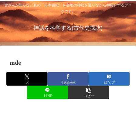
皆さんが知らない真の「日本書紀」を各地の神社を巡りながら御紹介するブロ
グです。
神話を科学する(古代史探訪)
mde
X
Facebook
はてブ
LINE
コピー