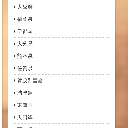
大阪府
福岡県
伊都国
大分県
熊本県
佐賀県
賀茂別雷命
湍津姫
末盧国
天日鉾