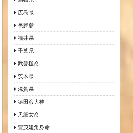
広島県
長脛彦
福井県
千葉県
武甕槌命
茨木県
滋賀県
猿田彦大神
天細女命
賀茂建角身命