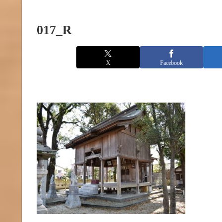
017_R
X
Facebook