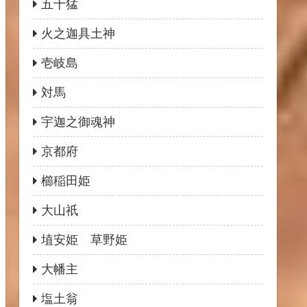
五十猛
火之迦具土神
壱岐島
対馬
宇迦之御魂神
京都府
櫛稲田姫
大山祇
埴安姫 草野姫
大幡主
塩土翁