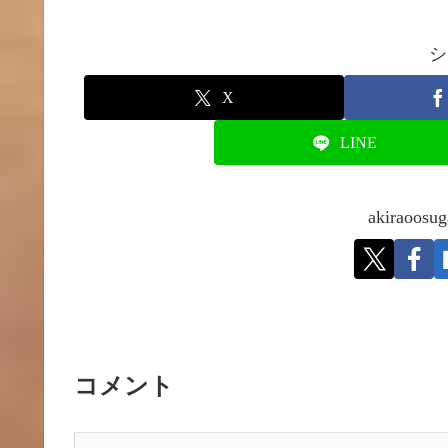
シ
X
LINE
akirao
コメント