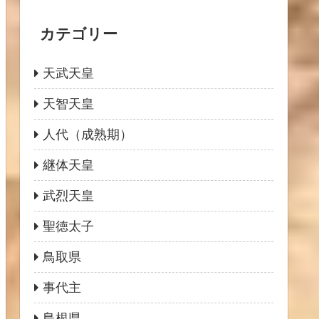
カテゴリー
天武天皇
天智天皇
人代（成熟期）
継体天皇
武烈天皇
聖徳太子
鳥取県
事代主
島根県