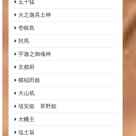
五十猛
火之迦具土神
壱岐島
対馬
宇迦之御魂神
京都府
櫛稲田姫
大山祇
埴安姫 草野姫
大幡主
塩土翁