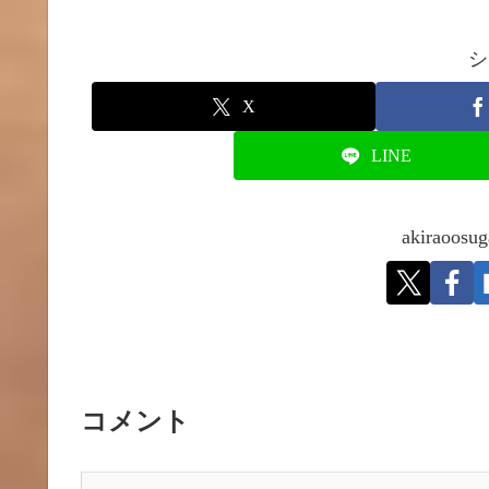
シ
X
LINE
akirao
コメント