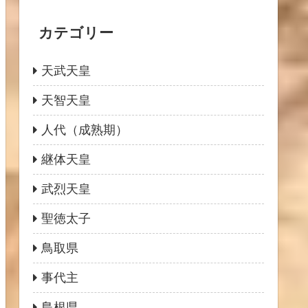
カテゴリー
天武天皇
天智天皇
人代（成熟期）
継体天皇
武烈天皇
聖徳太子
鳥取県
事代主
島根県