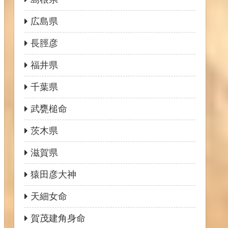
広島県
長脛彦
福井県
千葉県
武甕槌命
茨木県
滋賀県
猿田彦大神
天細女命
賀茂建角身命