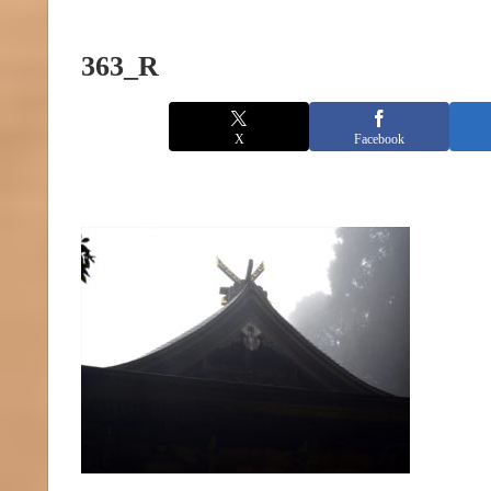
363_R
X
Facebook