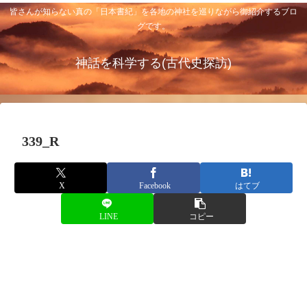
皆さんが知らない真の「日本書紀」を各地の神社を巡りながら御紹介するブロ
グです。
神話を科学する(古代史探訪)
339_R
X
Facebook
はてブ
LINE
コピー