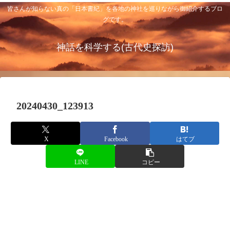
皆さんが知らない真の「日本書紀」を各地の神社を巡りながら御紹介するブロ
グです。
神話を科学する(古代史探訪)
20240430_123913
X
Facebook
はてブ
LINE
コピー