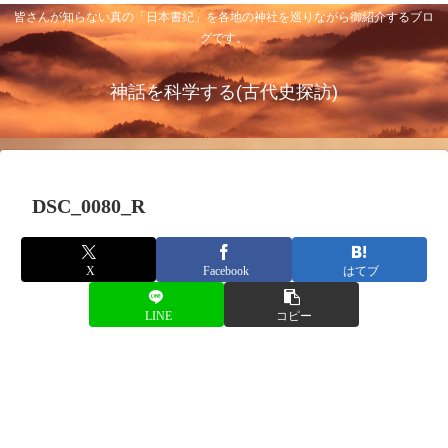
皆さんが知らない真の「日本書紀」を各地の神社を巡りながら御紹介するブロ
グです。
神話を科学する(古代史探訪)
DSC_0080_R
X
Facebook
はてブ
LINE
コピー