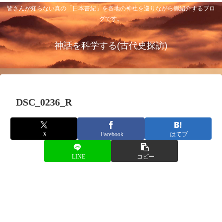
皆さんが知らない真の「日本書紀」を各地の神社を巡りながら御紹介するブロ
グです。
神話を科学する(古代史探訪)
DSC_0236_R
X
Facebook
はてブ
LINE
コピー