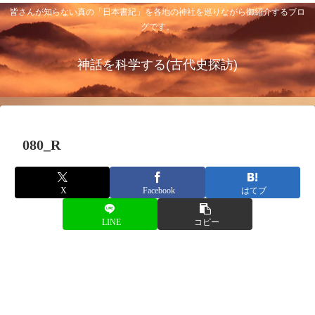
皆さんが知らない真の「日本書紀」を各地の神社を巡りながら御紹介するブロ
グです。
神話を科学する(古代史探訪)
080_R
X
Facebook
はてブ
LINE
コピー