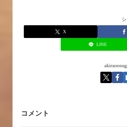
シ
X
LINE
akirao
コメント