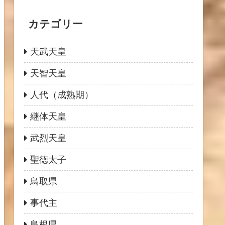
カテゴリー
天武天皇
天智天皇
人代（成熟期）
継体天皇
武烈天皇
聖徳太子
鳥取県
事代主
島根県