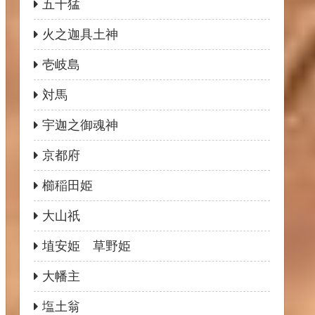
五十猛
火之迦具土神
壱岐島
対馬
宇迦之御魂神
京都府
櫛稲田姫
大山祇
埴安姫 草野姫
大幡主
塩土翁