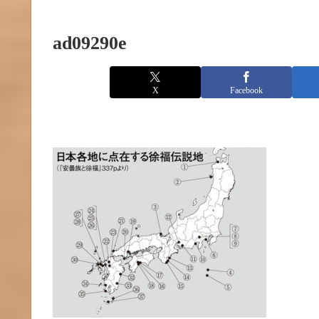
ad09290e
X
Facebook