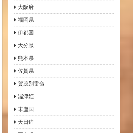
大阪府
福岡県
伊都国
大分県
熊本県
佐賀県
賀茂別雷命
湍津姫
末盧国
天日鉾