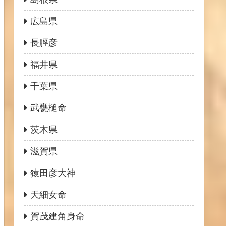
広島県
長脛彦
福井県
千葉県
武甕槌命
茨木県
滋賀県
猿田彦大神
天細女命
賀茂建角身命