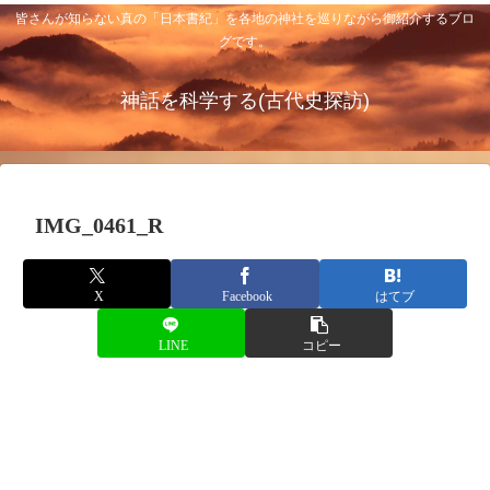
皆さんが知らない真の「日本書紀」を各地の神社を巡りながら御紹介するブロ
グです。
神話を科学する(古代史探訪)
IMG_0461_R
X
Facebook
はてブ
LINE
コピー