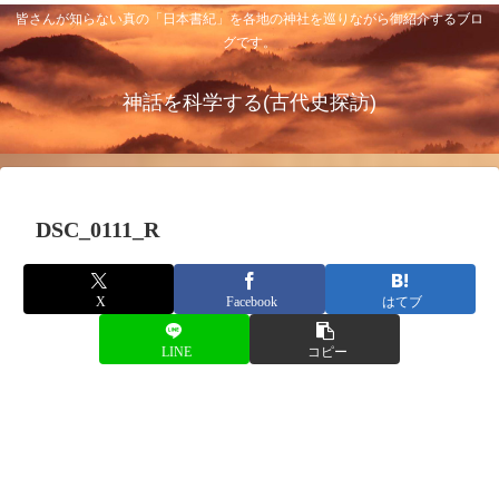
皆さんが知らない真の「日本書紀」を各地の神社を巡りながら御紹介するブロ
グです。
神話を科学する(古代史探訪)
DSC_0111_R
X
Facebook
はてブ
LINE
コピー