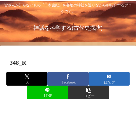
皆さんが知らない真の「日本書紀」を各地の神社を巡りながら御紹介するブロ
グです。
神話を科学する(古代史探訪)
348_R
X
Facebook
はてブ
LINE
コピー