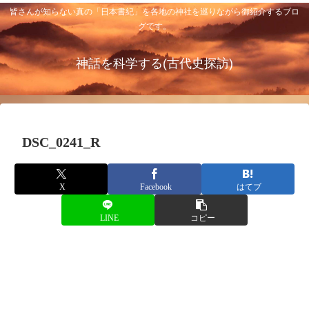
皆さんが知らない真の「日本書紀」を各地の神社を巡りながら御紹介するブロ
グです。
神話を科学する(古代史探訪)
DSC_0241_R
X
Facebook
はてブ
LINE
コピー