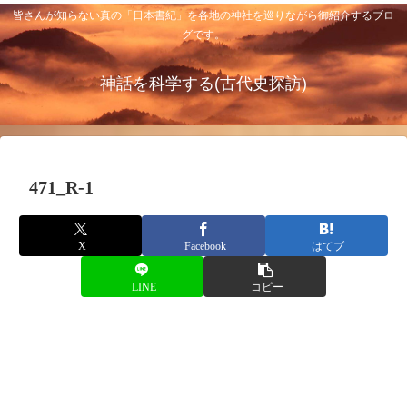
皆さんが知らない真の「日本書紀」を各地の神社を巡りながら御紹介するブロ
グです。
神話を科学する(古代史探訪)
471_R-1
X
Facebook
はてブ
LINE
コピー