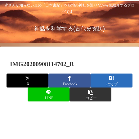
皆さんが知らない真の「日本書紀」を各地の神社を巡りながら御紹介するブロ
グです。
神話を科学する(古代史探訪)
IMG20200908114702_R
X
Facebook
はてブ
LINE
コピー