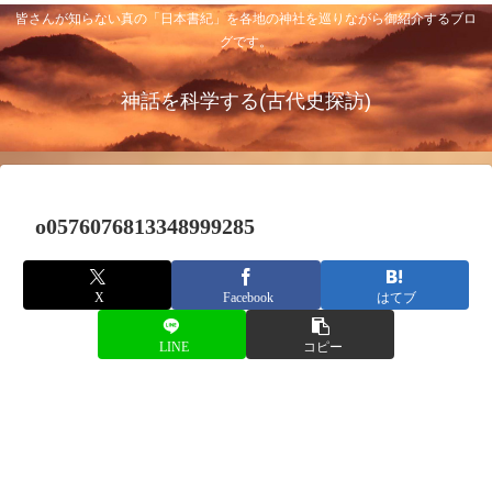
皆さんが知らない真の「日本書紀」を各地の神社を巡りながら御紹介するブロ
グです。
神話を科学する(古代史探訪)
o0576076813348999285
X
Facebook
はてブ
LINE
コピー