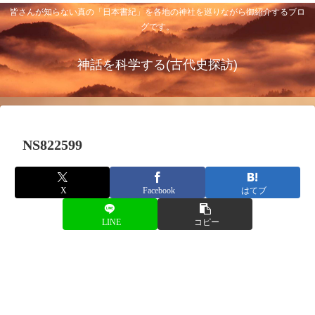
皆さんが知らない真の「日本書紀」を各地の神社を巡りながら御紹介するブロ
グです。
神話を科学する(古代史探訪)
NS822599
X
Facebook
はてブ
LINE
コピー