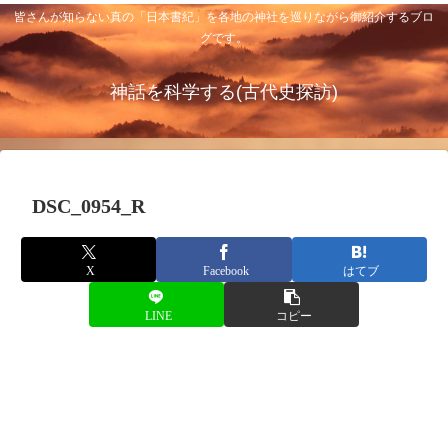
皆さんが知らない真の「日本書紀」を各地の神社を巡りながら御紹介するブロ
グです。
神話を科学する(古代史探訪)
DSC_0954_R
X
Facebook
はてブ
LINE
コピー