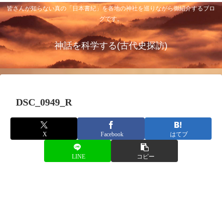
皆さんが知らない真の「日本書紀」を各地の神社を巡りながら御紹介するブロ
グです。
神話を科学する(古代史探訪)
DSC_0949_R
X
Facebook
はてブ
LINE
コピー