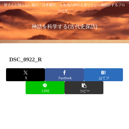
皆さんが知らない真の「日本書紀」を各地の神社を巡りながら御紹介するブロ
グです。
神話を科学する(古代史探訪)
DSC_0922_R
X
Facebook
はてブ
LINE
コピー