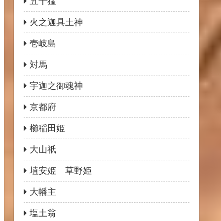
五十猛
火之迦具土神
壱岐島
対馬
宇迦之御魂神
京都府
櫛稲田姫
大山祇
埴安姫 草野姫
大幡主
塩土翁