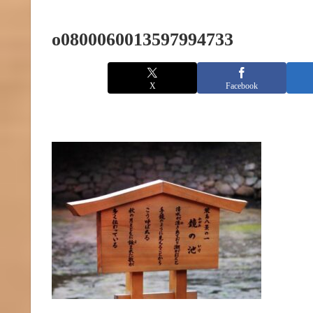
o0800060013597994733
X
Facebook