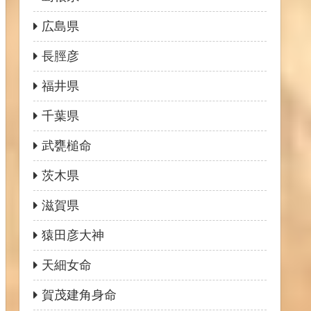
広島県
長脛彦
福井県
千葉県
武甕槌命
茨木県
滋賀県
猿田彦大神
天細女命
賀茂建角身命