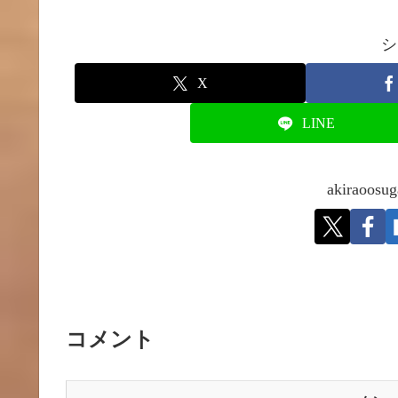
シ
X
LINE
akirao
コメント