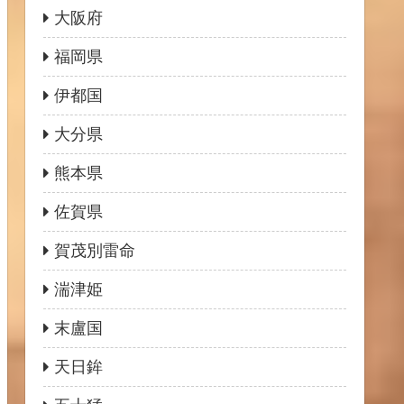
大阪府
福岡県
伊都国
大分県
熊本県
佐賀県
賀茂別雷命
湍津姫
末盧国
天日鉾