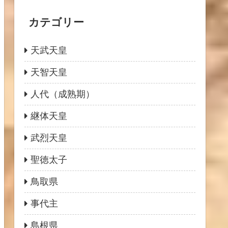
カテゴリー
天武天皇
天智天皇
人代（成熟期）
継体天皇
武烈天皇
聖徳太子
鳥取県
事代主
島根県