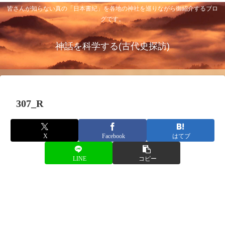
皆さんが知らない真の「日本書紀」を各地の神社を巡りながら御紹介するブロ
グです。
神話を科学する(古代史探訪)
307_R
X
Facebook
はてブ
LINE
コピー