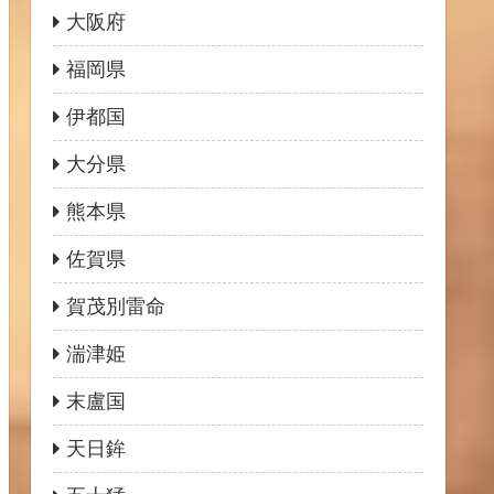
大阪府
福岡県
伊都国
大分県
熊本県
佐賀県
賀茂別雷命
湍津姫
末盧国
天日鉾