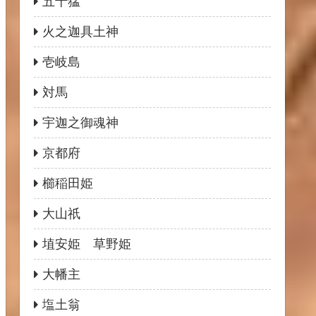
五十猛
火之迦具土神
壱岐島
対馬
宇迦之御魂神
京都府
櫛稲田姫
大山祇
埴安姫 草野姫
大幡主
塩土翁