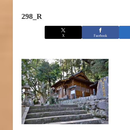
298_R
X
Facebook