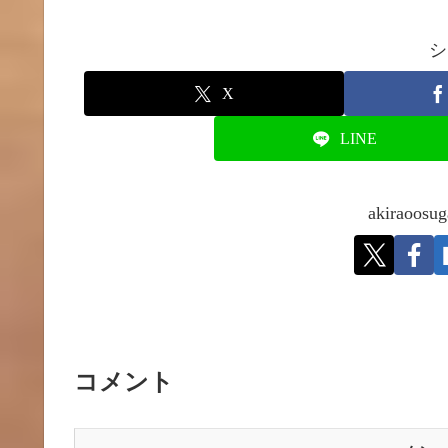
シ
X
LINE
akirao
コメント