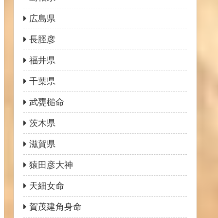
広島県
長脛彦
福井県
千葉県
武甕槌命
茨木県
滋賀県
猿田彦大神
天細女命
賀茂建角身命