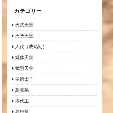
カテゴリー
天武天皇
天智天皇
人代（成熟期）
継体天皇
武烈天皇
聖徳太子
鳥取県
事代主
島根県