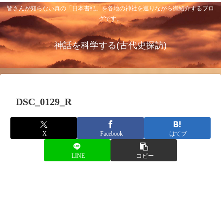
皆さんが知らない真の「日本書紀」を各地の神社を巡りながら御紹介するブロ
グです。
神話を科学する(古代史探訪)
DSC_0129_R
X
Facebook
はてブ
LINE
コピー