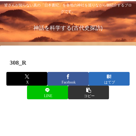
皆さんが知らない真の「日本書紀」を各地の神社を巡りながら御紹介するブロ
グです。
神話を科学する(古代史探訪)
308_R
X
Facebook
はてブ
LINE
コピー