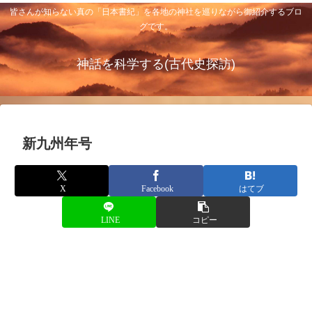
皆さんが知らない真の「日本書紀」を各地の神社を巡りながら御紹介するブロ
グです。
神話を科学する(古代史探訪)
新九州年号
X
Facebook
はてブ
LINE
コピー