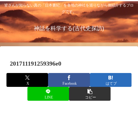
皆さんが知らない真の「日本書紀」を各地の神社を巡りながら御紹介するブロ
グです。
神話を科学する(古代史探訪)
201711191259396e0
X
Facebook
はてブ
LINE
コピー