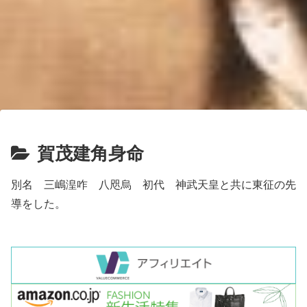
賀茂建角身命
別名 三嶋湟咋 八咫烏 初代 神武天皇と共に東征の先
導をした。